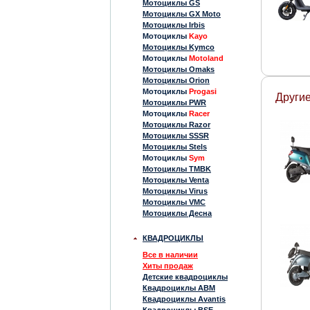
Мотоциклы GS
Мотоциклы GX Moto
Мотоциклы Irbis
Мотоциклы
Kayo
Мотоциклы Kymco
Мотоциклы
Motoland
Мотоциклы Omaks
Мотоциклы Orion
Мотоциклы
Progasi
Другие
Мотоциклы PWR
Мотоциклы
Racer
Мотоциклы Razor
Мотоциклы SSSR
Мотоциклы Stels
Мотоциклы
Sym
Мотоциклы TMBK
Мотоциклы Venta
Мотоциклы Virus
Мотоциклы VMC
Мотоциклы Десна
КВАДРОЦИКЛЫ
Все в наличии
Хиты продаж
Детские квадроциклы
Квадроциклы ABM
Квадроциклы Avantis