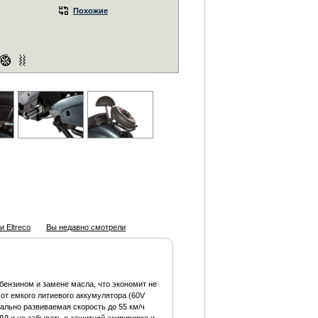
Похожие
 Eltreco
Вы недавно смотрели
бензином и замене масла, что экономит не
 от емкого литиевого аккумулятора (60V
мально развиваемая скорость до 55 км/ч