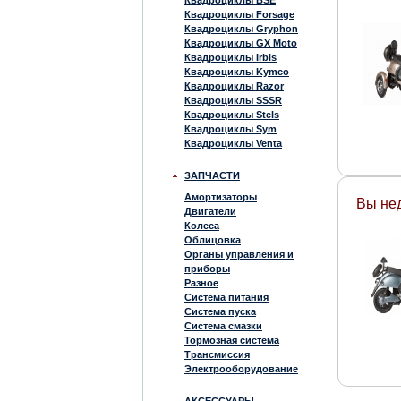
Квадроциклы BSE
Квадроциклы Forsage
Квадроциклы Gryphon
Квадроциклы GX Moto
Квадроциклы Irbis
Квадроциклы Kymco
Квадроциклы Razor
Квадроциклы SSSR
Квадроциклы Stels
Квадроциклы Sym
Квадроциклы Venta
ЗАПЧАСТИ
Амортизаторы
Вы не
Двигатели
Колеса
Облицовка
Органы управления и
приборы
Разное
Система питания
Система пуска
Система смазки
Тормозная система
Трансмиссия
Электрооборудование