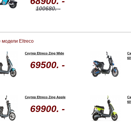
68900. -
100680. -
 модели Eltreco
Скутер Eltreco Zing Wide
Ск
60
69500. -
Скутер Eltreco Zing Apple
Ск
60
69900. -