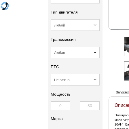
Тип двигателя
Трансмиссия
ПТС
Характе
Мощность
Описа
Электроск
Марка
мало затр
20AH). Ба