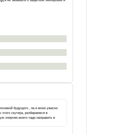
ДД и не забывать о защитной экипировке и
техникой будущего , ла и мнне ужасно
 этого скутера, разбираемся в
ую энергию моего чадо направить в