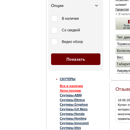
позволит 
шлеме!
Опции
Гарантия
○ В нали
В наличии
Со скидкой
Тип дви
Видео обзор
Тормоза
Колесны
Вес:
Габарит
Аккумул
СКУТЕРЫ
Все в наличии
Отзыв
Хиты продаж
Скутеры ABM
Скутеры Eltreco
18.06.2
Скутеры Gryphon
Купил э
Скутеры GX Moto
интерес
Скутеры Honda
многочи
Скутеры Honling
правиль
Скутеры Innocenti
Скутеры Irbis