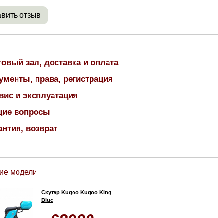
вить отзыв
говый зал, доставка и оплата
ументы, права, регистрация
вис и эксплуатация
ие вопросы
антия, возврат
ие модели
Скутер Kugoo Kugoo King
Blue