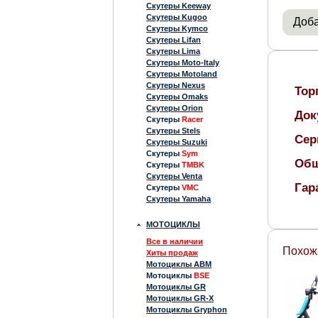
Скутеры Keeway
Скутеры Kugoo
Доба
Скутеры Kymco
Скутеры Lifan
Скутеры Lima
Скутеры Moto-Italy
Скутеры Motoland
Скутеры Nexus
Тор
Скутеры Omaks
Скутеры Orion
Док
Скутеры
Racer
Скутеры Stels
Сер
Скутеры Suzuki
Скутеры
Sym
Общ
Скутеры
TMBK
Скутеры Venta
Гар
Скутеры
VMC
Скутеры Yamaha
МОТОЦИКЛЫ
Все в наличии
Похож
Хиты продаж
Мотоциклы ABM
Мотоциклы
BSE
Мотоциклы GR
Мотоциклы GR-X
Мотоциклы Gryphon