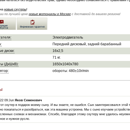
вам кататься без водительских прав, однако необходимо ознакомиться с правилами П
на
новые скутеры
!
чии по лучшей цене
новые мотоциклы в Москве
с доставкой до вашего региона!
гателя:
Электродвигатель
:
Передний дисковый, задний барабанный
е диски:
16x2,5
71 кг.
ы (ДхШхВ):
1650x1040x780
ятор:
обороты: 480±10r/min
ы
022 09:Jun
Яков Семенович
тот скутер в подарок моему сыну. И вы знаете, не ошибся. Сын заинтерисовался этой 
но покапаться и разобраться, как эта машина устроена. Мы с сыно изучаем устройство
сленных схемах и механизмах. Спсибо, благодаря этому скутеру мне удалось неуемн
ное и нужное русло.