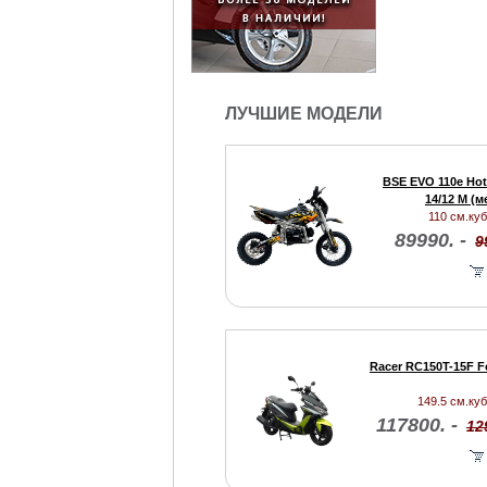
ЛУЧШИЕ МОДЕЛИ
BSE EVO 110e Hot
14/12 M (м
110 см.куб.
89990. -
9
Racer RC150T-15F F
149.5 см.куб.
117800. -
12