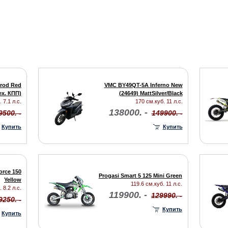
rod Red
VMC BY49QT-5A Inferno New
ех. КПП)
(24649) MattSilver/Black
 7.1 л.с.
170 см.куб. 11 л.с.
138000. -
9500. -
149900. -
Купить
Купить
orce 150
Progasi Smart 5 125 Mini Green
Yellow
119.6 см.куб. 11 л.с.
 8.2 л.с.
119900. -
129990. -
9250. -
Купить
Купить