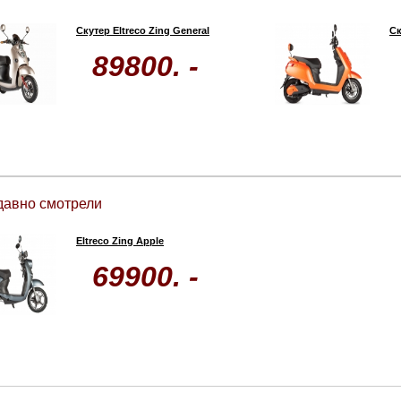
Скутер Eltreco Zing General
Ск
89800. -
давно смотрели
Eltreco Zing Apple
69900. -