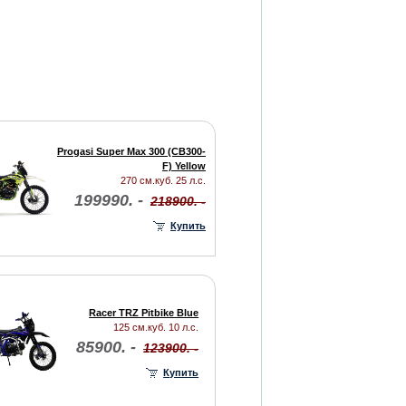
Progasi Super Max 300 (CB300-
F) Yellow
270 см.куб. 25 л.с.
199990. -
218900. -
Купить
Racer TRZ Pitbike Blue
125 см.куб. 10 л.с.
85900. -
123900. -
Купить