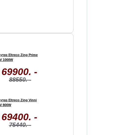
утер Eltreco Zing Prime
V 1000W
69900. -
88550. -
утер Eltreco Zing Vinni
V 800W
69400. -
75440. -