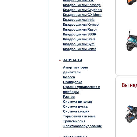
Квадроциклы BSE
Квадроциклы Forsage
Квадроциклы Gryphon
Квадроциклы GX Moto
Квадроциклы Irbis
Квадроциклы Kymco
Квадроциклы Razor
Квадроциклы SSSR
Квадроциклы Stels
Квадроциклы Sym
Квадроциклы Venta
ЗАПЧАСТИ
Амортизаторы
Двигатели
Колеса
Облицовка
Вы не
Органы управления и
приборы
Разное
Система питания
Система пуска
Система смазки
Тормозная система
Трансмиссия
Электрооборудование