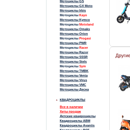
Мотоциклы GS
Мотоциклы GX Moto
Мотоциклы Irbis
Мотоциклы
Kayo
Мотоциклы Kymco
Мотоциклы
Motoland
Мотоциклы Omaks
Мотоциклы Orion
Мотоциклы
Progasi
Мотоциклы PWR
Мотоциклы
Racer
Мотоциклы Razor
Другие
Мотоциклы SSSR
Мотоциклы Stels
Мотоциклы
Sym
Мотоциклы TMBK
Мотоциклы Venta
Мотоциклы Virus
Мотоциклы VMC
Мотоциклы Десна
КВАДРОЦИКЛЫ
Все в наличии
Хиты продаж
Детские квадроциклы
Квадроциклы ABM
Квадроциклы Avantis