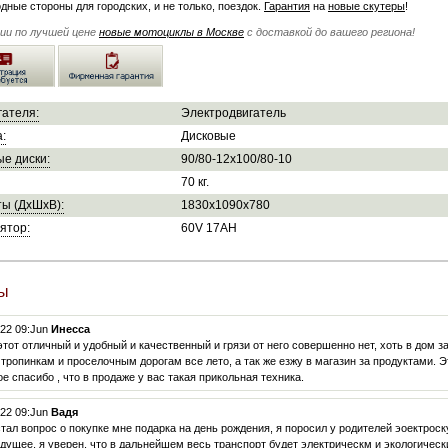
дные стороны для городских, и не только, поездок.
Гарантия
на
новые скутеры
!
чии по лучшей цене
новые мотоциклы в Москве
с доставкой до вашего региона!
гателя:
Электродвигатель
:
Дисковые
е диски:
90/80-12x100/80-10
70 кг.
ы (ДхШхВ):
1830x1090x780
ятор:
60V 17AH
ы
022 09:Jun
Инесса
этот отличный и удобный и качественный и грязи от него совершенно нет, хоть в дом 
тропинкам и проселочным дорогам все лето, а так же езжу в магазин за продуктами. Э
е спасибо , что в продаже у вас такая прикольная техника.
022 09:Jun
Вадя
стал вопрос о покупке мне подарка на день рождения, я поросил у родителей эоектроск
дущее, я уверен, что в дальнейшем весь транспорт будет электрическм и экологическ