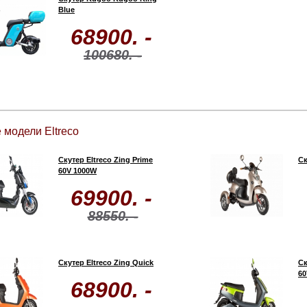
Blue
68900. -
100680. -
 модели Eltreco
Скутер Eltreco Zing Prime
Ск
60V 1000W
69900. -
88550. -
Скутер Eltreco Zing Quick
Ск
60
68900. -