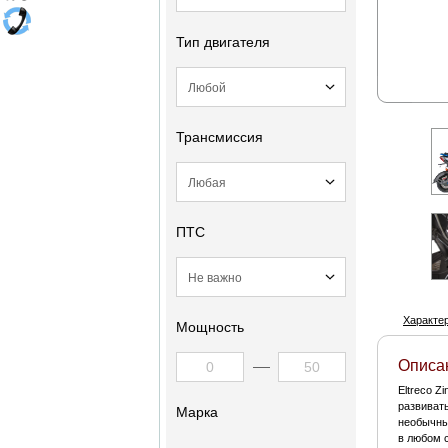
Тип двигателя
Трансмиссия
ПТС
Характе
Мощность
Описа
Eltreco Z
развивать
Марка
необычные
в любом 