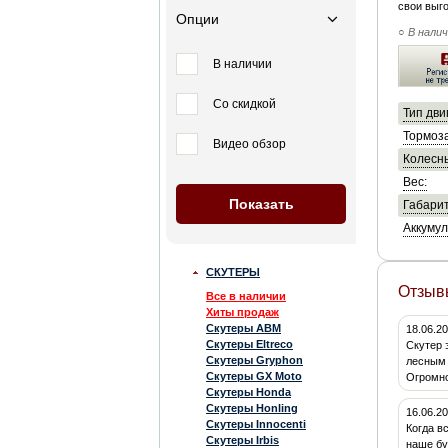
свои выго
Опции
○ В нали
В наличии
Со скидкой
Тип дви
Тормоза
Видео обзор
Колесны
Вес:
Габарит
Аккумул
СКУТЕРЫ
Отзыв
Все в наличии
Хиты продаж
Скутеры ABM
18.06.2
Скутеры Eltreco
Скутер 
Скутеры Gryphon
лесным 
Скутеры GX Moto
Огромно
Скутеры Honda
Скутеры Honling
16.06.2
Скутеры Innocenti
Когда в
Скутеры Irbis
наше бу