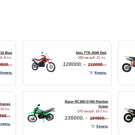
/16 Blue
Irbis TTR 250R Red
б. 8 л.с.
250 см.куб. 21 л.с.
128000. -
500. -
210000. -
Купить
Купить
Racer RC300-GY8X Panther
 Orange
Green
10 л.с.
270 см.куб. 19.7 л.с.
560. -
135000. -
184900. -
Купить
Купить