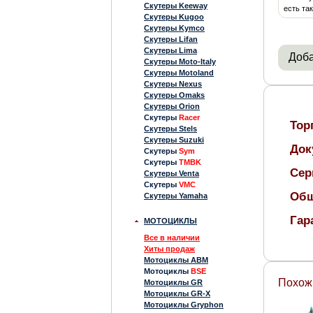
Скутеры Keeway
есть та
Скутеры Kugoo
Скутеры Kymco
Скутеры Lifan
Скутеры Lima
Доба
Скутеры Moto-Italy
Скутеры Motoland
Скутеры Nexus
Скутеры Omaks
Скутеры Orion
Скутеры
Racer
Тор
Скутеры Stels
Скутеры Suzuki
Док
Скутеры
Sym
Скутеры
TMBK
Сер
Скутеры Venta
Скутеры
VMC
Общ
Скутеры Yamaha
Гар
МОТОЦИКЛЫ
Все в наличии
Хиты продаж
Мотоциклы ABM
Мотоциклы
BSE
Похож
Мотоциклы GR
Мотоциклы GR-X
Мотоциклы Gryphon