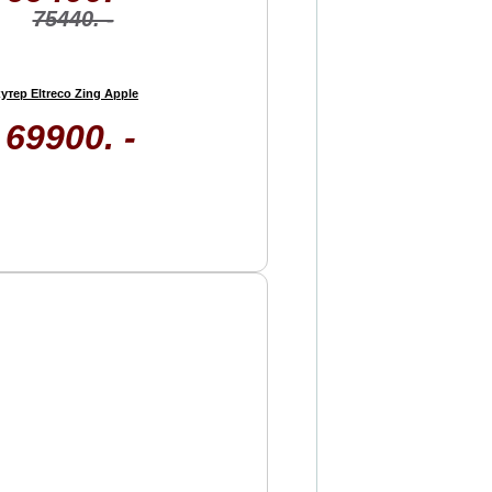
75440. -
утер Eltreco Zing Apple
69900. -