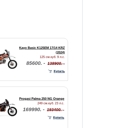
Kayo Basic K125EM 17/14 KRZ
(2024)
125 см.куб. 9 л.с.
85600. -
138900. -
Купить
Progasi Palma 250 NG Orange
249 см.куб. 23 л.с.
169990. -
193400. -
Купить