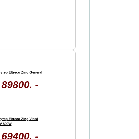
утер Eltreco Zing General
89800. -
утер Eltreco Zing Vinni
V 800W
69400. -