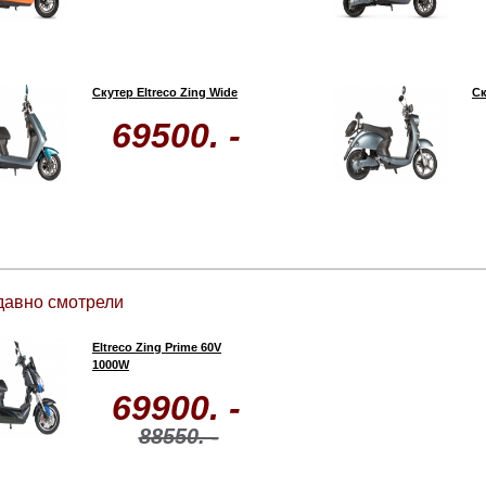
Скутер Eltreco Zing Wide
Ск
69500. -
давно смотрели
Eltreco Zing Prime 60V
1000W
69900. -
88550. -