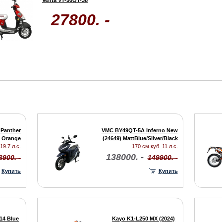
Venta VT-50QT-38
27800. -
Panther
VMC BY49QT-5A Inferno New
Orange
(24649) MattBlue/Silver/Black
19.7 л.с.
170 см.куб. 11 л.с.
138000. -
8900. -
149900. -
Купить
Купить
14 Blue
Kayo K1-L250 MX (2024)