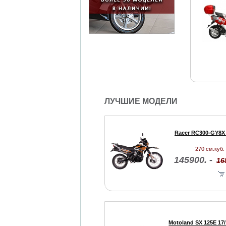
ЛУЧШИЕ МОДЕЛИ
Racer RC300-GY8X 
270 см.куб. 
145900. -
16
Motoland SX 125E 17/