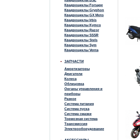
Квадроциклы BSE
Квадроциклы Forsage
Квадроциклы Gryphon
Квадроциклы GX Moto
Квадроциклы Irbis
Квадроциклы Kymco
Квадроциклы Razor
Квадроциклы SSSR
Квадроциклы Stels
Квадроциклы Sym
Квадроциклы Venta
ЗАПЧАСТИ
Амортизаторы
Двигатели
Колеса
Облицовка
Органы управления и
приборы
Разное
Система питания
Система пуска
Система смазки
Тормозная система
Трансмиссия
Электрооборудование