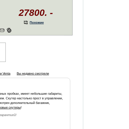
27800. -
Похожие
и Venta
Вы недавно смотрели
жных пробках, имеет небольшие габариты,
м. Скутер настолько прост в управлении,
мотрен дополнительный багажник,
новые скутеры
!
гарантией!