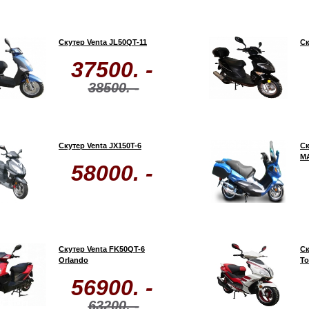
Скутер Venta JL50QT-11
Ск
37500. -
38500. -
Скутер Venta JX150T-6
Ск
M
58000. -
Скутер Venta FK50QT-6
Ск
Orlando
To
56900. -
63200. -