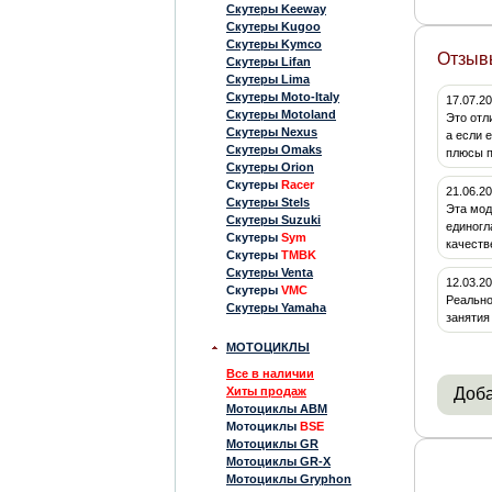
Скутеры Keeway
Скутеры Kugoo
Скутеры Kymco
Отзыв
Скутеры Lifan
Скутеры Lima
Скутеры Moto-Italy
17.07.20
Скутеры Motoland
Это отл
Скутеры Nexus
а если 
Скутеры Omaks
плюсы п
Скутеры Orion
Скутеры
Racer
21.06.2
Скутеры Stels
Эта мод
Скутеры Suzuki
единогл
Скутеры
Sym
качеств
Скутеры
TMBK
Скутеры Venta
12.03.2
Скутеры
VMC
Реально
Скутеры Yamaha
занятия
МОТОЦИКЛЫ
Все в наличии
Хиты продаж
Доба
Мотоциклы ABM
Мотоциклы
BSE
Мотоциклы GR
Мотоциклы GR-X
Мотоциклы Gryphon