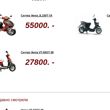
Скутер Venta JL150T-7A
Ск
55000. -
Скутер Venta VT-50QT-38
27800. -
давно смотрели