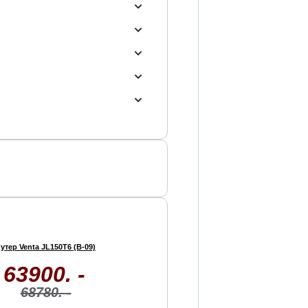
утер Venta JL150T6 (В-09)
63900. -
68780. -