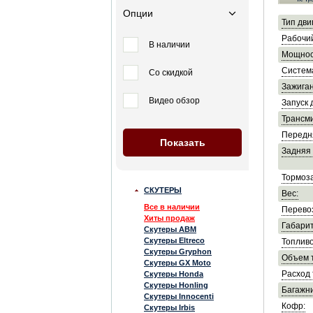
Опции
Тип дви
Рабочи
В наличии
Мощнос
Систем
Со скидкой
Зажиган
Видео обзор
Запуск 
Трансми
Передн
Задняя 
Тормоза
СКУТЕРЫ
Вес:
Все в наличии
Перево
Хиты продаж
Габарит
Скутеры ABM
Скутеры Eltreco
Топливо
Скутеры Gryphon
Объем т
Скутеры GX Moto
Расход 
Скутеры Honda
Скутеры Honling
Багажни
Скутеры Innocenti
Кофр:
Скутеры Irbis