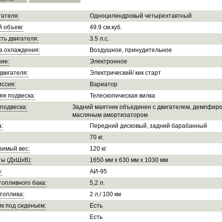
гателя:
Одноцилиндровый четырехтактный
й объем:
49.9 см.куб.
ть двигателя:
3.5 л.с.
а охлаждения:
Воздушное, принудительное
ие:
Электронное
двигателя:
Электрический/ кик старт
ссия:
Вариатор
яя подвеска:
Телескопическая вилка
подвеска:
Задний маятник объединен с двигателем, демпфир
масляным амортизатором
:
Передний дисковый, задний барабанный
70 кг.
зимый вес:
120 кг.
ы (ДхШхВ):
1650 мм х 630 мм х 1030 мм
:
АИ-95
опливного бака:
5,2 л.
топлива:
2 л./ 100 км
к под сиденьем:
Есть
Есть