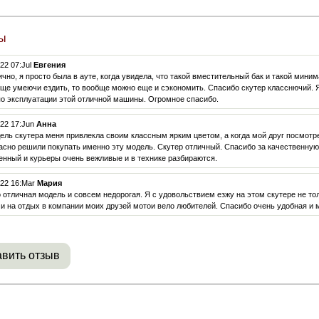
ы
22 07:Jul
Евгения
ично, я просто была в ауте, когда увидела, что такой вместительный бак и такой миним
еще умеючи ездить, то вообще можно еще и сэкономить. Спасибо скутер класснючий. Я
о эксплуатации этой отличной машины. Огромное спасибо.
022 17:Jun
Анна
ель скутера меня привлекла своим классным ярким цветом, а когда мой друг посмотр
асно решили покупать именно эту модель. Скутер отличный. Спасибо за качественную
енный и курьеры очень вежливые и в технике разбираются.
022 16:Mar
Мария
 отличная модель и совсем недорогая. Я с удовольствием езжу на этом скутере не толь
 и на отдых в компании моих друзей мотои вело любителей. Спасибо очень удобная и 
вить отзыв