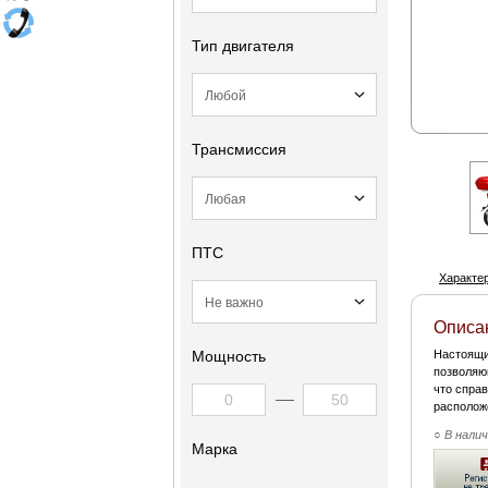
Тип двигателя
Трансмиссия
ПТС
Характе
Описа
Мощность
Настоящи
позволяю
что спра
располож
○ В нали
Марка