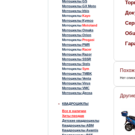
Мотоциклы GS
Тор
Мотоциклы GX Moto
Мотоциклы Irbis
Док
Мотоциклы
Kayo
Мотоциклы Kymco
Сер
Мотоциклы
Motoland
Мотоциклы Omaks
Общ
Мотоциклы Orion
Мотоциклы
Progasi
Гар
Мотоциклы PWR
Мотоциклы
Racer
Мотоциклы Razor
Мотоциклы SSSR
Мотоциклы Stels
Мотоциклы
Sym
Похож
Мотоциклы TMBK
Нет спис
Мотоциклы Venta
Мотоциклы Virus
Мотоциклы VMC
Мотоциклы Десна
Другие
КВАДРОЦИКЛЫ
Все в наличии
Хиты продаж
Детские квадроциклы
Квадроциклы ABM
Квадроциклы Avantis