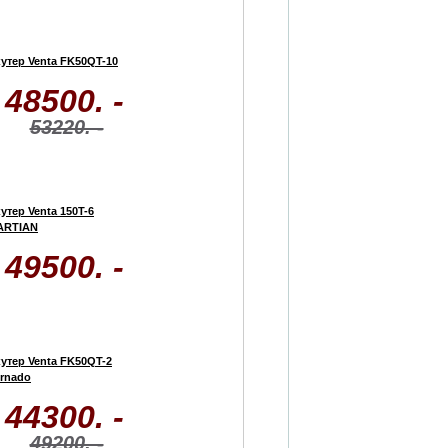
утер Venta FK50QT-10
48500. -
53220. -
утер Venta 150T-6
ARTIAN
49500. -
утер Venta FK50QT-2
rnado
44300. -
49200. -