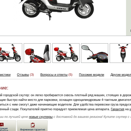
ристики
Отзывы
(3)
Вопросы и ответы
(5)
Похожие модели
Другие модел
ние:
й городской скутер: он легко пробирается сквозь плотный ряд машин, стоящих в доро
щие быстро найти место для парковки, оснащен одноцилиндровым 4-тактным двигателе
виться с ним смогут даже начинающие водители. Для удобства перевозки груза предус
енный сзади. Покупателей приятно порадует приемлемая цена аппарата.
Гарантия
на
чии по лучшей цене
новые скутеры
с доставкой до вашего региона! Купите скутер с 