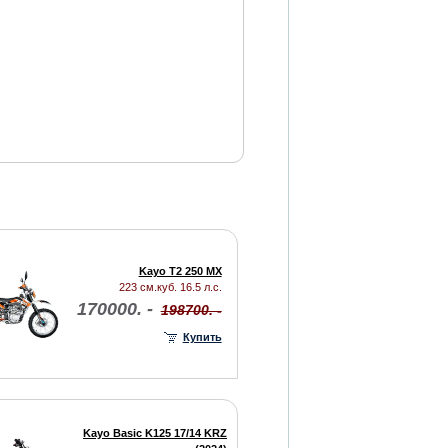
Kayo T2 250 MX
223 см.куб. 16.5 л.с.
170000. -
198700. -
Купить
Kayo Basic K125 17/14 KRZ