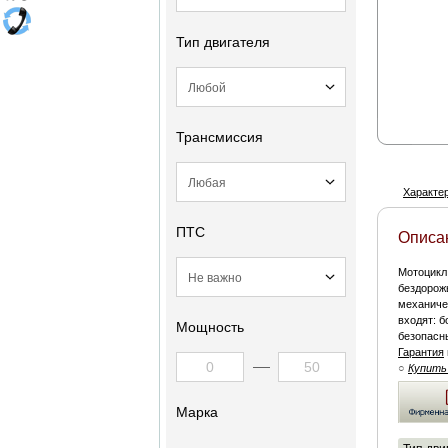
Тип двигателя
Трансмиссия
Характе
ПТС
Описа
Мотоцикл
бездорожь
механичес
входят: б
Мощность
безопасн
Гарантия
○
Купить
Марка