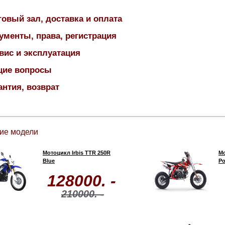
говый зал, доставка и оплата
ументы, права, регистрация
вис и эксплуатация
ие вопросы
антия, возврат
ие модели
Мотоцикл Irbis TTR 250R
Мо
Blue
Po
128000. -
210000. -