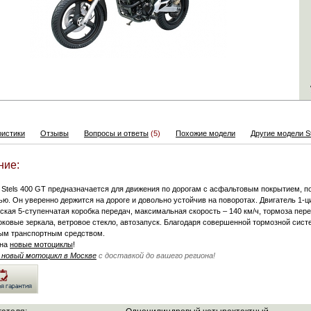
ристики
Отзывы
Вопросы и ответы
(5)
Похожие модели
Другие модели St
ние:
 Stels 400 GT предназначается для движения по дорогам с асфальтовым покрытием, по
ю. Он уверенно держится на дороге и довольно устойчив на поворотах. Двигатель 1-
кая 5-ступенчатая коробка передач, максимальная скорость – 140 км/ч, тормоза пер
оковые зеркала, ветровое стекло, автозапуск. Благодаря совершенной тормозной сист
ым транспортным средством.
на
новые мотоциклы
!
 новый мотоцикл в Москве
с доставкой до вашего региона!