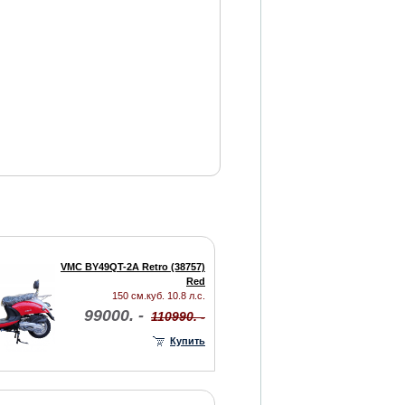
VMC BY49QT-2A Retro (38757)
Red
150 см.куб. 10.8 л.с.
99000. -
110990. -
Купить