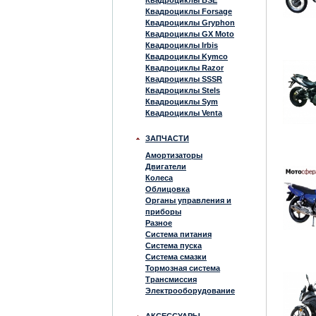
Квадроциклы BSE
Квадроциклы Forsage
Квадроциклы Gryphon
Квадроциклы GX Moto
Квадроциклы Irbis
Квадроциклы Kymco
Квадроциклы Razor
Квадроциклы SSSR
Квадроциклы Stels
Квадроциклы Sym
Квадроциклы Venta
ЗАПЧАСТИ
Амортизаторы
Двигатели
Колеса
Облицовка
Органы управления и
приборы
Разное
Система питания
Система пуска
Система смазки
Тормозная система
Трансмиссия
Электрооборудование