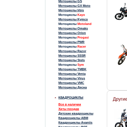
Мотоциклы GS
Мотоциклы GX Moto
Мотоциклы Irbis
Мотоциклы
Kayo
Мотоциклы Kymco
Мотоциклы
Motoland
Мотоциклы Omaks
Мотоциклы Orion
Мотоциклы
Progasi
Мотоциклы PWR
Мотоциклы
Racer
Мотоциклы Razor
Мотоциклы SSSR
Мотоциклы Stels
Мотоциклы
Sym
Мотоциклы TMBK
Мотоциклы Venta
Мотоциклы Virus
Мотоциклы VMC
Мотоциклы Десна
КВАДРОЦИКЛЫ
Другие
Все в наличии
Хиты продаж
Детские квадроциклы
Квадроциклы ABM
Квадроциклы Avantis