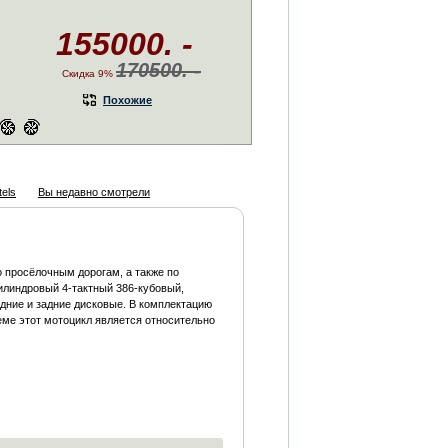
155000. -
170500. -
Скидка 9%
Похожие
els
Вы недавно смотрели
 просёлочным дорогам, а также по
цилиндровый 4-тактный 386-кубовый,
едние и задние дисковые. В комплектацию
еме этот мотоцикл является относительно