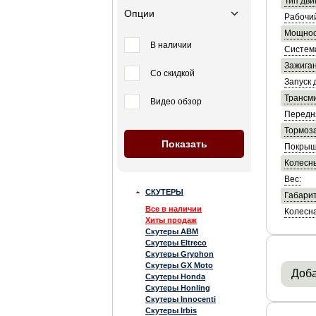
Тип дви
Опции
Рабочи
Мощнос
В наличии
Систем
Зажиган
Со скидкой
Запуск 
Трансми
Видео обзор
Передн
Тормоза
Покрыш
Колесны
Вес:
СКУТЕРЫ
Габарит
Все в наличии
Колесна
Хиты продаж
Скутеры ABM
Скутеры Eltreco
Скутеры Gryphon
Скутеры GX Moto
Доба
Скутеры Honda
Скутеры Honling
Скутеры Innocenti
Скутеры Irbis