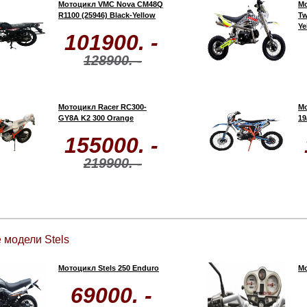
Мотоцикл VMC Nova CM48Q
Мо
R1100 (25946) Black-Yellow
Tw
Ye
101900. -
128900. -
Мотоцикл Racer RC300-
Мо
GY8A K2 300 Orange
19
155000. -
219900. -
 модели Stels
Мотоцикл Stels 250 Enduro
Мо
69000. -