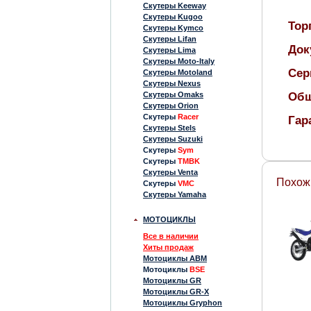
Скутеры Keeway
Скутеры Kugoo
Тор
Скутеры Kymco
Скутеры Lifan
Док
Скутеры Lima
Скутеры Moto-Italy
Сер
Скутеры Motoland
Скутеры Nexus
Скутеры Omaks
Общ
Скутеры Orion
Скутеры
Racer
Гар
Скутеры Stels
Скутеры Suzuki
Скутеры
Sym
Скутеры
TMBK
Скутеры Venta
Похож
Скутеры
VMC
Скутеры Yamaha
МОТОЦИКЛЫ
Все в наличии
Хиты продаж
Мотоциклы ABM
Мотоциклы
BSE
Мотоциклы GR
Мотоциклы GR-X
Мотоциклы Gryphon