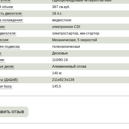
гателя:
Одноцилиндровый четырехтактный
й объем:
387 см.куб.
ть двигателя:
19 л.с.
а охлаждения:
жидкостное
ие:
электронное CDI
двигателя:
электростартер, кик-стартер
ссия:
Механическая, 5 скоростей
яя подвеска:
телескопическая
:
Дисковые
ки:
110/90-16
е диски:
Алюминиевый сплав
140 кг.
ы (ДхШхВ):
211х82,5х139
я база:
145,5
вить отзыв