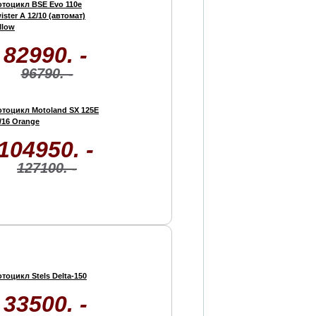
тоцикл BSE Evo 110e
ister A 12/10 (автомат)
llow
82990. -
96790. -
тоцикл Motoland SX 125E
/16 Orange
104950. -
127100. -
тоцикл Stels Delta-150
33500. -