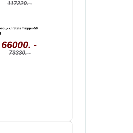
117220. -
тоцикл Stels Trigger-50
M
66000. -
73330. -