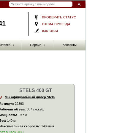
ПРОВЕРИТЬ СТАТУС
41
СХЕМА ПРОЕЗДА
ЖАЛОБЫ
ставка
Сервис
Контакты
▼
▼
STELS 400 GT
Мы официальный дилер Stels
Артикул:
22393
Рабочий объем:
387 см.куб.
Мощность:
19 л.с.
Вес:
140 кг.
Максимальная скорость:
140 км/ч
Нет в наличии!