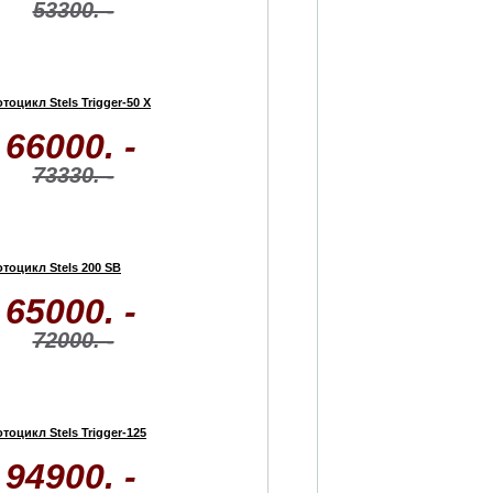
53300. -
тоцикл Stels Trigger-50 X
66000. -
73330. -
тоцикл Stels 200 SB
65000. -
72000. -
тоцикл Stels Trigger-125
94900. -