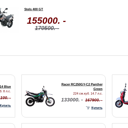
Stels 400 GT
155000. -
170500. -
Racer RC250GY-C2 Panther
14 Blue
Green
. 8 л.с.
224 см.куб. 14.7 л.с.
100. -
133000. -
167900. -
Купить
Купить