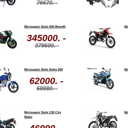
76670. -
Мотоцикл Stels 600 Benelli
Мо
345000. -
379500. -
Мотоцикл Stels Delta 200
Мо
62000. -
68880. -
Мотоцикл Stels 130 City
Мо
Rider