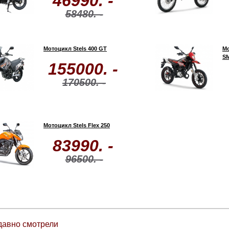
46990. -
58480. -
Мотоцикл Stels 400 GT
Мо
S
155000. -
170500. -
Мотоцикл Stels Flex 250
83990. -
96500. -
давно смотрели