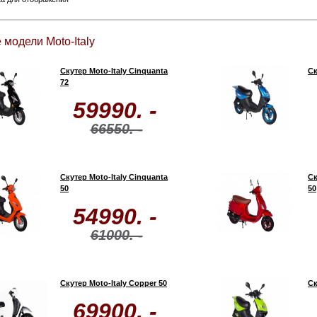
 модели Moto-Italy
Скутер Moto-Italy Cinquanta
Ск
72
59990. -
66550. -
Скутер Moto-Italy Cinquanta
Ск
50
50
54990. -
61000. -
Скутер Moto-Italy Copper 50
Ск
69900. -