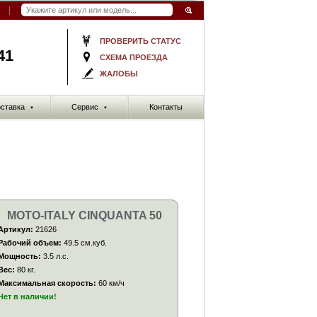
ПРОВЕРИТЬ СТАТУС
41
СХЕМА ПРОЕЗДА
ЖАЛОБЫ
ставка
Сервис
Контакты
▼
▼
MOTO-ITALY CINQUANTA 50
Артикул:
21626
Рабочий объем:
49.5 см.куб.
Мощность:
3.5 л.с.
Вес:
80 кг.
Максимальная скорость:
60 км/ч
Нет в наличии!