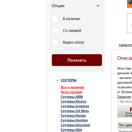
Опции
В наличии
Со скидкой
Видео обзор
Характе
Описа
Moto-Ital
дачным п
- автома
СКУТЕРЫ
дисковый 
Все в наличии
позволяет
Хиты продаж
кг. Возмо
Скутеры ABM
Гарантия
Скутеры Eltreco
○ Вы мо
Скутеры Gryphon
Скутеры GX Moto
Скутеры Honda
Скутеры Honling
Скутеры Innocenti
Тип дви
Скутеры Irbis