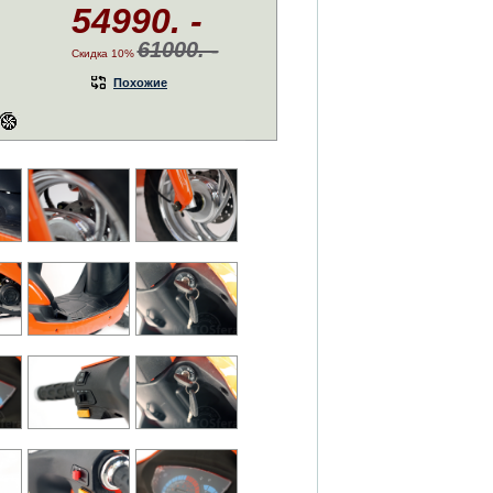
54990. -
61000. -
Скидка 10%
Похожие