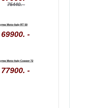
75440. -
утер Moto-Italy RT 50
69900. -
утер Moto-Italy Copper 72
77900. -