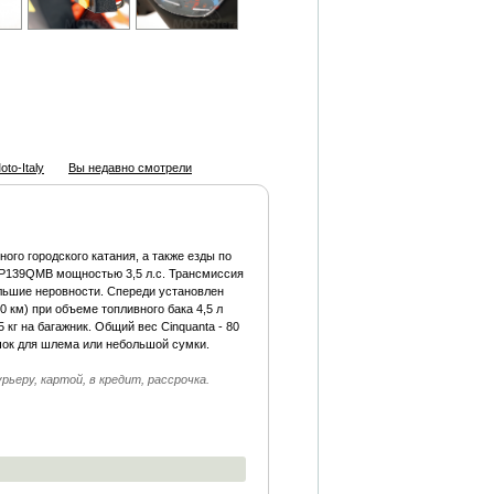
to-Italy
Вы недавно смотрели
ного городского катания, а также езды по
1P139QMB мощностью 3,5 л.с. Трансмиссия
льшие неровности. Спереди установлен
0 км) при объеме топливного бака 4,5 л
кг на багажник. Общий вес Cinquanta - 80
ючок для шлема или небольшой сумки.
ьеру, картой, в кредит, рассрочка.