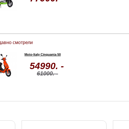
давно смотрели
Moto-Italy Cinquanta 50
54990. -
61000. -