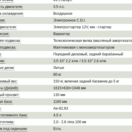
й объем:
49.5 см.куб.
ть двигателя:
3.5 л.с.
а охлаждения:
Воздушное
ие:
Электронное С.D.I.
двигателя:
Электростартер 12V, кик - стартер
ссия:
Вариатор
яя подвеска:
Телескопическая вилка (масляный амортизато
подвеска:
Маятниковая с моноамортизатором
:
Передний дисковый, задний барабанный
ки:
3,5-10” 2,2 атм. / 3,5-10” 2,6 атм.
е диски:
Литые
80 кг.
зимый вес:
150 кг, включая задний багажник до 5 кг
ы (ДхШхВ):
1615×630×1048 мм
ый просвет:
130 мм
я база:
1160 мм
:
Аи-92,93
опливного бака:
4,5 л
топлива:
2,0 - 2,6 л/на 100 км
к под сиденьем:
Есть