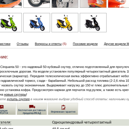
ристики
Отзывы
Вопросы и ответы
(5)
Похожие модели
Другие модели Mo
ние:
y Cinquanta 50 - это надежный 50-кубовый скутер, отлично подготовленный для прогулоч
роселочным дорогам. На модели установлен популярный четырехтактный двигатель 
тическая (вариатор). Передняя телескопическая вилка эффективно отрабатывает небо
гидравлический тормоз, сзади - барабанный. Небольшой расход топлива (2-2,6 л/на 10
 назвать скутер экономичным. Выдерживает нагрузку до 150 кг плюс дополнительные 5 
жно установка кофра. Предусмотрен карман для перчаток под рулем, а также есть кр
на
новые скутеры
!
жете
купить скутер
в нашем магазине выбрав удобный способ оплаты: наличными кур
гателя:
Одноцилиндровый четырехтактный