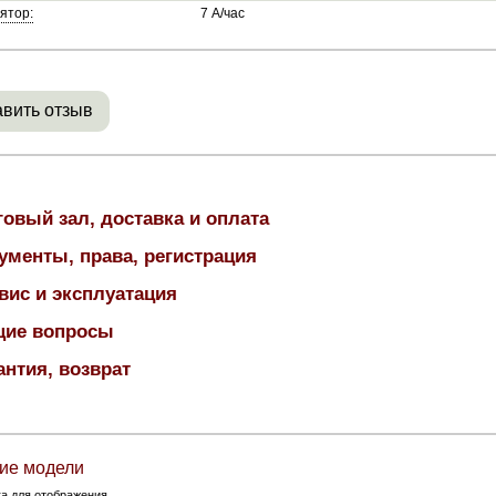
ятор:
7 А/час
вить отзыв
говый зал, доставка и оплата
ументы, права, регистрация
вис и эксплуатация
ие вопросы
антия, возврат
ие модели
ка для отображения