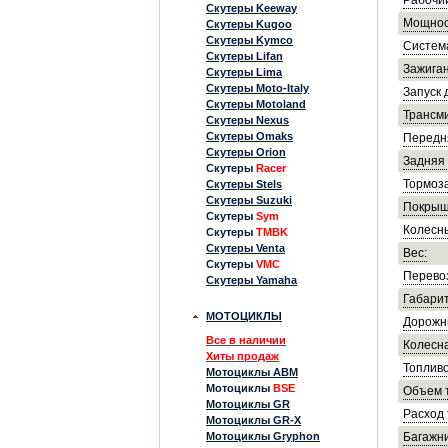
Рабочи
Скутеры Keeway
Мощнос
Скутеры Kugoo
Скутеры Kymco
Систем
Скутеры Lifan
Зажиган
Скутеры Lima
Скутеры Moto-Italy
Запуск 
Скутеры Motoland
Трансми
Скутеры Nexus
Скутеры Omaks
Передн
Скутеры Orion
Задняя 
Скутеры
Racer
Тормоза
Скутеры Stels
Скутеры Suzuki
Покрыш
Скутеры
Sym
Колесны
Скутеры
TMBK
Скутеры Venta
Вес:
Скутеры
VMC
Перево
Скутеры Yamaha
Габарит
МОТОЦИКЛЫ
Дорожн
Все в наличии
Колесна
Хиты продаж
Топливо
Мотоциклы ABM
Мотоциклы
BSE
Объем т
Мотоциклы GR
Расход 
Мотоциклы GR-X
Мотоциклы Gryphon
Багажни