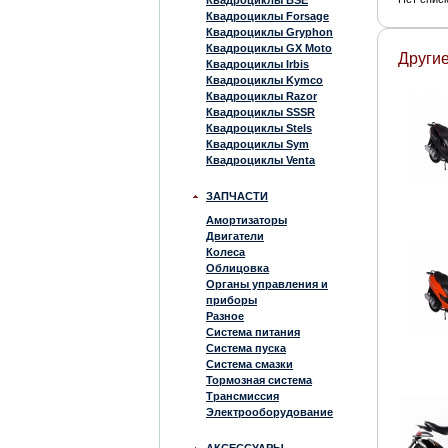
Квадроциклы BSE
Квадроциклы Forsage
Квадроциклы Gryphon
Квадроциклы GX Moto
Другие
Квадроциклы Irbis
Квадроциклы Kymco
Квадроциклы Razor
Квадроциклы SSSR
Квадроциклы Stels
Квадроциклы Sym
Квадроциклы Venta
ЗАПЧАСТИ
Амортизаторы
Двигатели
Колеса
Облицовка
Органы управления и
приборы
Разное
Система питания
Система пуска
Система смазки
Тормозная система
Трансмиссия
Электрооборудование