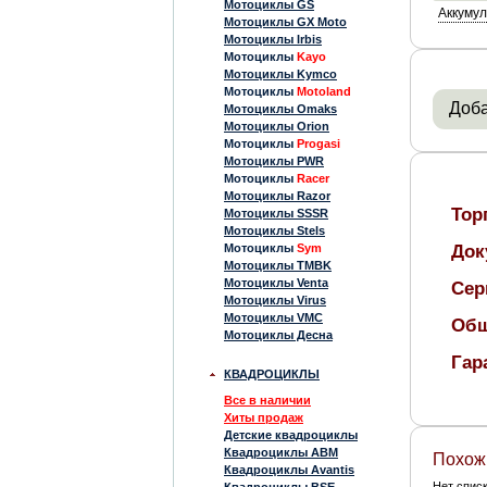
Мотоциклы GS
Аккумул
Мотоциклы GX Moto
Мотоциклы Irbis
Мотоциклы
Kayo
Мотоциклы Kymco
Мотоциклы
Motoland
Доба
Мотоциклы Omaks
Мотоциклы Orion
Мотоциклы
Progasi
Мотоциклы PWR
Мотоциклы
Racer
Мотоциклы Razor
Тор
Мотоциклы SSSR
Мотоциклы Stels
Мотоциклы
Sym
Док
Мотоциклы TMBK
Мотоциклы Venta
Сер
Мотоциклы Virus
Мотоциклы VMC
Общ
Мотоциклы Десна
Гар
КВАДРОЦИКЛЫ
Все в наличии
Хиты продаж
Детские квадроциклы
Квадроциклы ABM
Похож
Квадроциклы Avantis
Нет спис