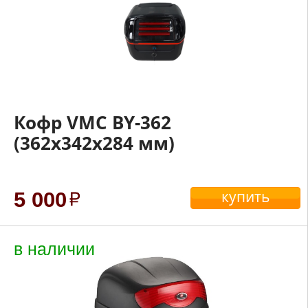
Кофр VMC BY-362
(362x342x284 мм)
купить
5 000
в наличии