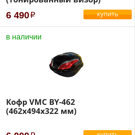
купить
6 490
в наличии
Кофр VMC BY-462
(462x494x322 мм)
купить